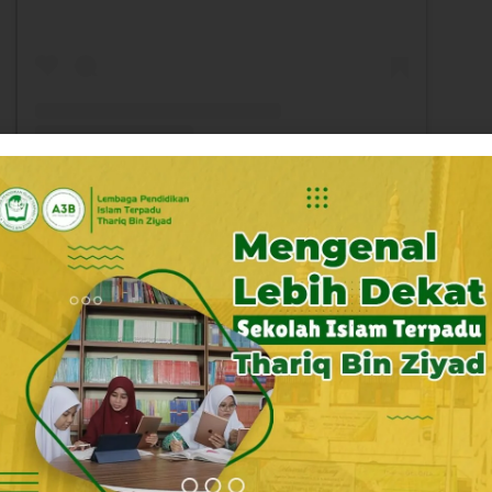
Sebuah kiriman dibagikan oleh Sdit Thariq Pondok Hijau (@sdittbzphp)
Newer News
Selesai Serah Terima Alat Belajar iPad, Peserta Didik Baru SIT TBZ Siap Ikuti Program Digital Classroom 2025-2026
Apresiasi dan Pelepasan Angkatan XXII Neoreas SMPIT TBZ : Berbekal Prestasi Akhlak, Al-Qur’an, Akademik dan Bahasa, Kita Sambut Masa Depan Cemerlang
iyad