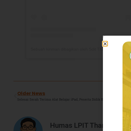
Sebuah kiriman dibagikan oleh Sdit Thariq Pondok Hijau (@sdittbzphp)
Older News
Humas LPIT Thariq Bin Z