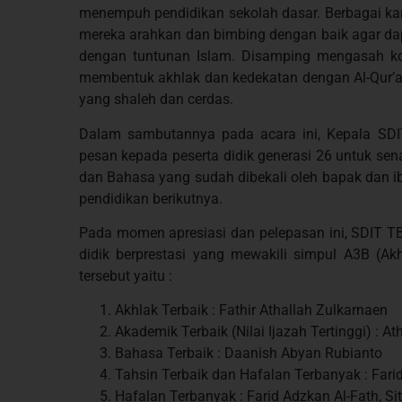
menempuh pendidikan sekolah dasar. Berbagai karak
mereka arahkan dan bimbing dengan baik agar da
dengan tuntunan Islam. Disamping mengasah ko
membentuk akhlak dan kedekatan dengan Al-Qur’an
yang shaleh dan cerdas.
Dalam sambutannya pada acara ini, Kepala S
pesan kepada peserta didik generasi 26 untuk sen
dan Bahasa yang sudah dibekali oleh bapak dan i
pendidikan berikutnya.
Pada momen apresiasi dan pelepasan ini, SDIT 
didik berprestasi yang mewakili simpul A3B (Akh
tersebut yaitu :
Akhlak Terbaik : Fathir Athallah Zulkarnaen
Akademik Terbaik (Nilai Ijazah Tertinggi) :
Bahasa Terbaik : Daanish Abyan Rubianto
Tahsin Terbaik dan Hafalan Terbanyak : Fari
Hafalan Terbanyak : Farid Adzkan Al-Fath, Si