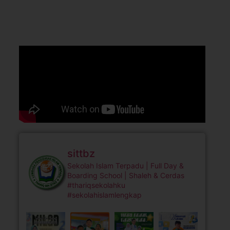
sittbz
Sekolah Islam Terpadu | Full Day &
Boarding School | Shaleh & Cerdas
#thariqsekolahku
#sekolahislamlengkap