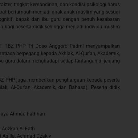
ter, tingkat kemandirian, dan kondisi psikologi harus
pat bertumbuh menjadi anak-anak muslim yang sesuai
gnitif, bapak dan ibu guru dengan penuh kesabaran
 bagi peserta didik sehingga menjadi individu muslim
DIT TBZ PHP Tri Doso Anggoro Padmi menyampaikan
antiasa berpegang kepada Akhlak, Al-Qur’an, Akademik,
bu guru dalam menghadapi setiap tantangan di jenjang
TBZ PHP juga memberikan penghargaan kepada peserta
lak, Al-Qur’an, Akademik, dan Bahasa). Peserta didik
 Athaya Ahmad Fathhan
d Adzkan Al-Fath
ti Aqilla, Achmad Dzakiy