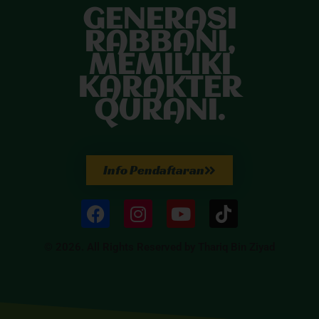
GENERASI
RABBANI,
MEMILIKI
KARAKTER
QURANI.
Info Pendaftaran
© 2026. All Rights Reserved by Thariq Bin Ziyad