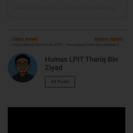
Sebuah kiriman dibagikan oleh Sdit Thariq Pondok Hijau (@sdittbzphp)
Older News
Newer News
Coding Masuk Kurikulum 2025! Begini Cara Sekolah Kami Siap Dengan Digital Classroom
Percakapan Sederhana Bahasa Arab, Part 1 : Salam dan Perkenalan
Humas LPIT Thariq Bin
Ziyad
All Posts