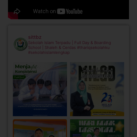
sittbz
Sekolah Islam Terpadu | Full Day & Boarding
School | Shaleh & Cerdas
#thariqsekolahku
#sekolahislamlengkap