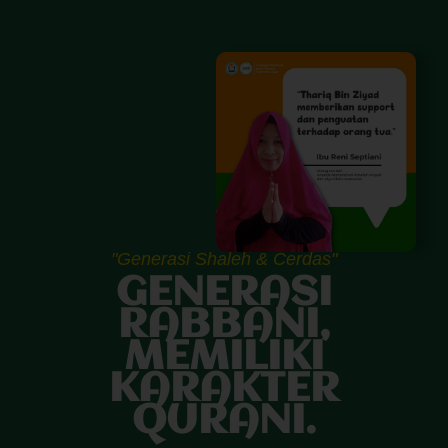
"Generasi Shaleh & Cerdas"
GENERASI
RABBANI,
MEMILIKI
KARAKTER
QURANI.