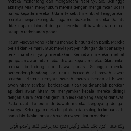
mereka menentang dan mengancam Nabi Syu’aib. Sehingga
akhirnya Allah menghukum mereka dengan mengirimkan udara
panas kepada mereka. Udara tersebut membuat tenggorokan
mereka menjadi kering dan juga membakar kulit mereka. Dan itu
tidak dapat dihindari dengan berteduh di bawah atap rumah
ataupun rerimbunan pohon.
Kaum Madyan yang kafir itu menjadi bingung dan panik. Mereka
berlari kian ke mari untuk mendapat perlindungan dari panasnya
terik matahari yang membakar. Kemudian mereka melihat
gumpalan awan hitam tebal di atas kepala mereka. Dikira inilah
tempat berlindung dari hawa panas. Sehingga mereka
berbondong-bondong lari untuk berteduh di bawah awan
tersebut. Namun ternyata setelah mereka berada di bawah
awan hitam sembari berdesakan, tiba-tiba datanglah percikan
api dari awan hitam itu menyambar kepala mereka diiringi
dengan suara petir dan gemuruh ledakan yang sangat dahsyat.
Pada saat itu bumi di bawah mereka bergoyang dengan
kuatnya. Sehingga mereka berjatuhan dan saling tertimbun satu
sama lain. Maka tamatlah sudah riwayat kaum madyan.
وَلَمَّا جَاۤءَ اَمْرُنَا نَجَّيْنَا شُعَيْبًا وَّالَّذِيْنَ اٰمَنُوْا مَعَهٗ بِرَحْمَةٍ مِّنَّاۚ وَاَخَذَتِ الَّذِيْنَ