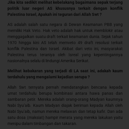
Jika kita sedikit melihat kebelakang bagaimana sepak terjang
politik luar negeri AS khususnya terkait dengan konflik
Palestina Israel, Apakah ini teguran dari Allah Swt ?
AS adalah salah satu negara di Dewan Keamanan PBB yang
memiliki Hak Veto. Hak veto adalah hak untuk memblokir atau
menggagalkan suatu draft terkait keamanan dunia. Sejak tahun
1970 hingga kini AS telah memveto 49 draft resolusi terkait
konflik Palestina dan Israel. Akibat dari veto ini, masyarakat
Palestina terus teraniya oleh Isreal yang kepentingannya
nasionalnya selalu di lindungi Amerika Serikat.
Melihat kebakaran yang terjadi di LA saat ini, adakah kaum
terdahulu yang mengalami kejadian serupa ?
Allah Swt ternyata pernah mendatangkan bencana kepada
umat terdahulu berupa kombinasi antara hawa panas dan
sambaran petir. Mereka adalah orang-orang Madyan kaumnya
Nabi Syu’aib. Kaum Madyan diajak beriman kepada Allah oleh
Nabi Syu’aib, namun mereka melawan dan tetap kafir. Dan ada
satu dosa (maksiat) hampir merata yang mereka lakukan yaitu
menipu dalam timbangan dan takaran.