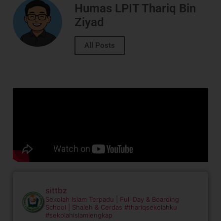
Humas LPIT Thariq Bin
Ziyad
All Posts
sittbz
Sekolah Islam Terpadu | Full Day & Boarding
School | Shaleh & Cerdas
#thariqsekolahku
#sekolahislamlengkap