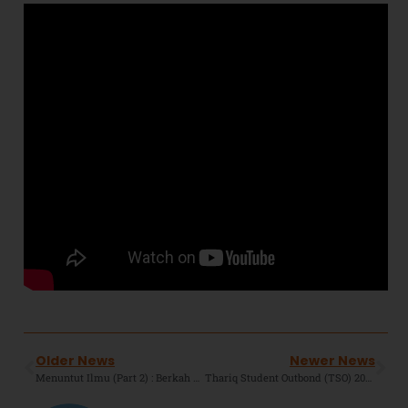
Older News
Newer News
Menuntut Ilmu (Part 2) : Berkah Hidupmu dari Berkah Ilmumu.
Thariq Student Outbond (TSO) 2025 SMPIT TBZ : Kreatif Dan Kolaboratif