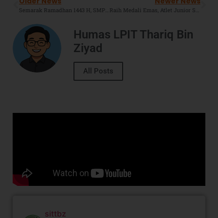
Older News
Newer News
Semarak Ramadhan 1443 H, SMPIT TBZ Mengadakan Pesantren Ramadhan ‘Peduli Palestina’
Raih Medali Emas, Atlet Junior SDIT TBZ PHP Berjaya Di Cabang Panahan Bekasi Archery Championship 2022.
Humas LPIT Thariq Bin
Ziyad
All Posts
sittbz