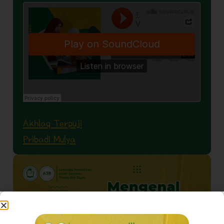
Akhlaq Terpuji
Pribadi Mulya