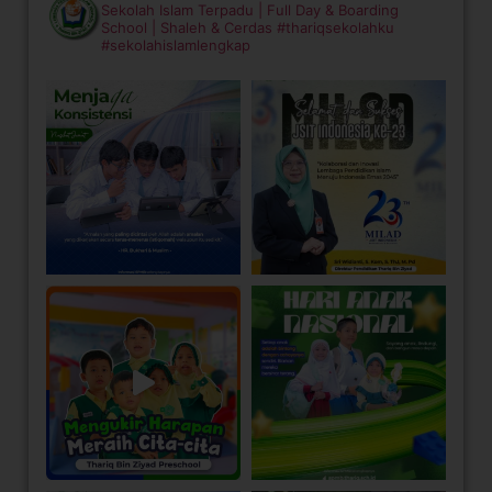
Sekolah Islam Terpadu | Full Day & Boarding
School | Shaleh & Cerdas
#thariqsekolahku
#sekolahislamlengkap