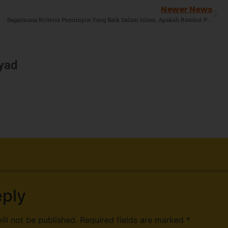
Newer News
Bagaimana Kriteria Pemimpin Yang Baik Dalam Islam, Apakah Rambut Putih Dan Kulit Berkerut Termasuk ?
iyad
eply
ill not be published.
Required fields are marked
*