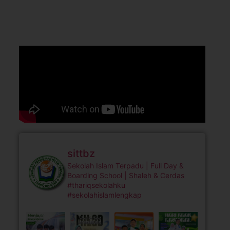
sittbz
Sekolah Islam Terpadu | Full Day &
Boarding School | Shaleh & Cerdas
#thariqsekolahku
#sekolahislamlengkap