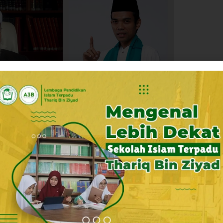
dawi (Ulama Alumni
Abdul Somad (Ulama Alumni Al-
l-Azhar)
azhar)
ing dalam kegiatan belajar mengajar yang dilakukan
lum Al-Azhar telah terbukti berhasil membentuk banyak
pa ulama dunia lulusan Al-Azhar yaitu Syeikh Nawawi
 Al-Banna (Mesir) , Abdul Somad Batubara (Indonesia),
 banyak ulama lainnya.
kulum Al-Azhar (Mesir), SMAIT TBZ Boarding merekrut