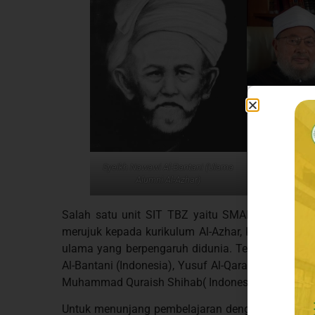
Yusuf Al Qara
A
Syeikh Nawawi Al-Bantani (Ulama
Alumni Al-Azhar)
Salah satu unit SIT TBZ yaitu SMAIT TBZ Board
merujuk kepada kurikulum Al-Azhar, Kairo. Kuriku
ulama yang berpengaruh didunia. Tercatat bebera
Al-Bantani (Indonesia), Yusuf Al-Qaradhawi, Hasan
Muhammad Quraish Shihab( Indonesia), dan masih
Untuk menunjang pembelajaran dengan basis kuri