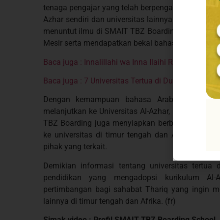
tenaga pengajar yang telah berpengalaman dan be
Azhar sendiri dan universitas lainnya di timur teng
menuntut ilmu di SMAIT TBZ Boarding mendapatka
Mesir serta mendapatkan bekal bahasa Arab yan
Baca juga : Innalillahi wa Inna Ilaihi Rojiun, Syei
Baca juga : 7 Universitas Tertua di Dunia
Dengan kemampuan bahasa Arab yang baik, 
melanjutkan ke Universitas Al-Azhar, Kairo suda
TBZ Boarding juga menyiapkan berbagai jalur bag
ke universitas di timur tengah dan Afrika denga
pihak yang terkait.
Demikian informasi tentang universitas tertu
pendidikan yang mengadopsi kurikulum Al-
pertimbangan bagi sahabat Thariq yang ingin me
lainnya di timur tengah dan Afrika. (fr)
Simak video : Profil SMAIT TBZ Boarding School