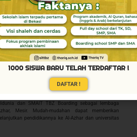
rkompeten. Bahkan diantaranya adalah alumni dari Al-
ah dan Afrika. Hal ini dilakukan agar santri-santri yang
n gambaran mengenai pola pembelajaran di Al-Azhar,
g mumpuni.
kh Yusuf Al-Qaradawi Ulama Besar Islam Tutup Usia.
nantinya alumni SMAIT TBZ Boarding jika ingin
1000 SISWA BARU TELAH TERDAFTAR !
h mendapatkan bekal yang cukup. Disamping itu, SMAIT
i peserta didik yang ingin melanjutkan pendidikannya
DAFTAR !
n senantiasa menjalin komunikasi dan silaturahim ke
a didunia dan SMAIT TBZ Boarding sebagai lembaga
Azhar, Mesir. Mudah-mudahan dapat memberikan
lanjutkan pendidikannya ke Al-Azhar dan universitas