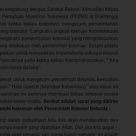
liau bergabung dengan Sarekat Rakyat. Kemudian beliau
Persatuan Muslimin Indonesia (PERMI) di Bukittinggi
hat ketika beliau berpidato mengecam pemerintahan
k yang berjudul “Langkah-Langkah Menuju Kemerdekaan
u mengecam pemerintahan kolonial yang menghancurkan
ng dilakukan oleh pemerintah kolonial. Dalam pidato
mpaikan untuk menjadikan Imperialisme sebagai musuh
Puncaknya yaitu ketika beliau memproklamirkan, ” Kita
aan harus datang”.
m rakyat untuk mengecam pemerintah Belanda, kemudian
an ” Hate Speech (Menebar Kebencian)” atas dasar ini
ukuman ini akhirnya membuat beliau terkenal secara
askan lewat media.
Berikut adalah surat yang dikirim
tuhi hukuman oleh Pemerintah Kolonial Belanda :
ang dalam perjuangan kita, kita akan mendapatkan dua
rga seperti yang dijanjikan Allah. Dan jika kita gagal –
dak akan tercapai, tapi surga masih menanti. Ini adalah