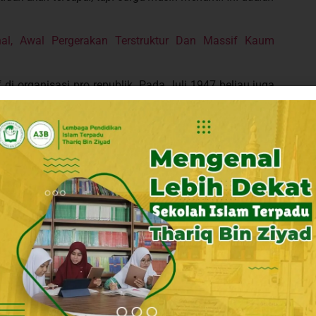
nal, Awal Pergerakan Terstruktur Dan Massif Kaum
di organisasi pro republik. Pada Juli 1947 beliau juga
 Pusat) yang juga merupakan cikal bakal dari DPR RI
ERDEKA DAN TANTANGAN PENDIDIKAN MASA DEPAN
r darah pada 2 November 1965. Beliau meninggalkan
n kepada jasa-jasa beliau, Berdasarkan Keppres RI
pahlawan nasional dan namanya diabadikan sebagai
kumbuh, dan Stasiun LRT Rasuna Said.