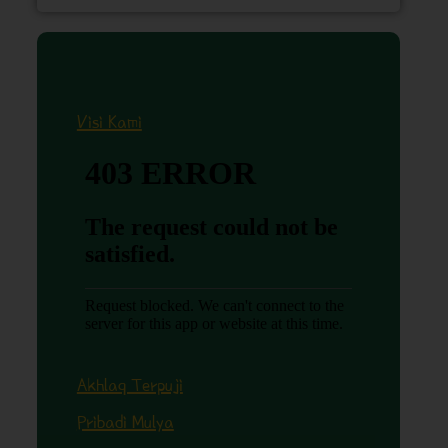
Visi Kami
Akhlaq Terpuji
Pribadi Mulya