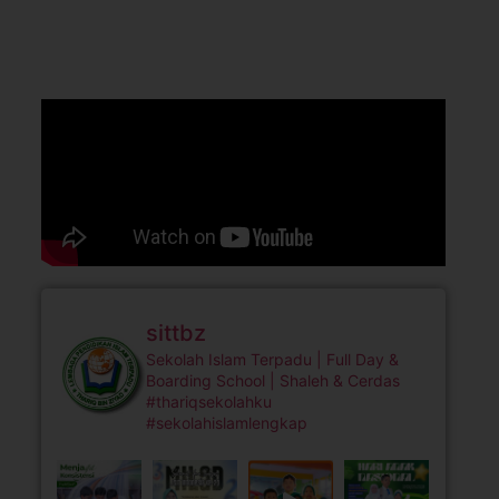
sittbz
Sekolah Islam Terpadu | Full Day &
Boarding School | Shaleh & Cerdas
#thariqsekolahku
#sekolahislamlengkap