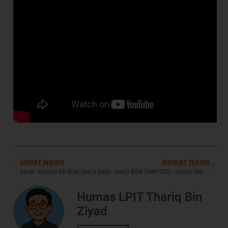
Older News
Newer News
Serah Terima PO iPad Gen 9 Pada Peserta Didik SIT TBZ, Div IT & PR : Sukseskan Digital Classroom Sebagai Program Lembaga Untuk Kemajuan SIT TBZ.
Hasil KSN SMP 2022 : Santri SMPIT TBZ Boarding Menjadi Satu-Satunya Wakil Kabupaten Bekasi pada KSN Tingkat Nasional.
Humas LPIT Thariq Bin
Ziyad