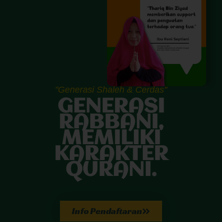
"Generasi Shaleh & Cerdas"
GENERASI
RABBANI,
MEMILIKI
KARAKTER
QURANI.
Info Pendaftaran