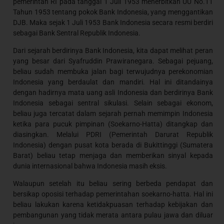
pemerintah RI pada tanggal 1 Juli 1953 menerbitkan UU No.11
Tahun 1953 tentang pokok Bank Indonesia, yang menggantikan
DJB. Maka sejak 1 Juli 1953 Bank Indonesia secara resmi berdiri
sebagai Bank Sentral Republik Indonesia.
Dari sejarah berdirinya Bank Indonesia, kita dapat melihat peran
yang besar dari Syafruddin Prawiranegara. Sebagai pejuang,
beliau sudah membuka jalan bagi terwujudnya perekonomian
Indonesia yang berdaulat dan mandiri. Hal ini ditandainya
dengan hadirnya mata uang asli Indonesia dan berdirinya Bank
Indonesia sebagai sentral sikulasi. Selain sebagai ekonom,
beliau juga tercatat dalam sejarah pernah memimpin Indonesia
ketika para pucuk pimpinan (Soekarno-Hatta) ditangkap dan
diasingkan. Melalui PDRI (Pemerintah Darurat Republik
Indonesia) dengan pusat kota berada di Bukittinggi (Sumatera
Barat) beliau tetap menjaga dan memberikan sinyal kepada
dunia internasional bahwa Indonesia masih eksis.
Walaupun setelah itu beliau sering berbeda pendapat dan
bersikap oposisi terhadap pemerintahan soekarno-hatta. Hal ini
beliau lakukan karena ketidakpuasan terhadap kebijakan dan
pembangunan yang tidak merata antara pulau jawa dan diluar