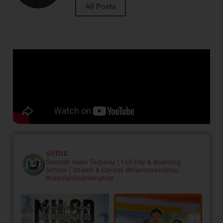
All Posts
sittbz
Sekolah Islam Terpadu | Full Day & Boarding
School | Shaleh & Cerdas
#thariqsekolahku
#sekolahislamlengkap