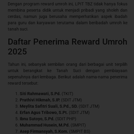
Dengan program reward umroh ini, LPIT TBZ tidak hanya fokus
membina peserta didik untuk menjadi pribadi yang sholeh dan
cerdas, namun juga berusaha memperhatikan aspek ibadah
para guru dan karyawan terutama dalam beribadah umroh ke
tanah suci.
Daftar Penerima Reward Umroh
2025
Tahun ini, sebanyak sembilan orang dari berbagai unit terpilih
untuk berangkat ke Tanah Suci dengan pembiayaan
sepenuhnya dari lembaga. Berikut adalah nama-nama penerima
reward tersebut:
Siti Rahmawati, S.Pd.
(TKIT)
Prathivi Hikmah, S.IP.
(SDIT JTM)
Meylita Safitri Suali, S.Pd., SD.
(SDIT JTM)
Erfan Agus Tribowo, S.Pt.
(SDIT JTM)
Ibnu Sutoyo, S.Pd.
(SDIT PHP)
Muhammad Husein, M.Pd.
(SMPIT)
Asep Firmansyah, S.Kom.
(SMPIT BS)