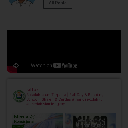
All Posts
sittbz
Sekolah Islam Terpadu | Full Day & Boarding
School | Shaleh & Cerdas
#thariqsekolahku
#sekolahislamlengkap