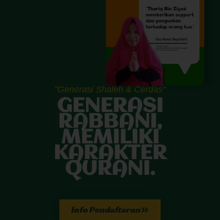
"Generasi Shaleh & Cerdas"
GENERASI
RABBANI,
MEMILIKI
KARAKTER
QURANI.
Info Pendaftaran