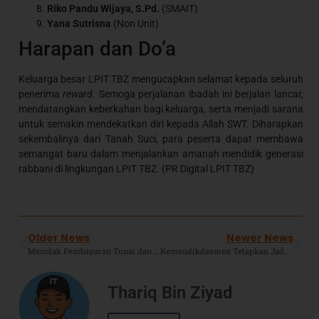
Riko Pandu Wijaya, S.Pd.
(SMAIT)
Yana Sutrisna
(Non Unit)
Harapan dan Do’a
Keluarga besar LPIT TBZ mengucapkan selamat kepada seluruh
penerima
reward
. Semoga perjalanan ibadah ini berjalan lancar,
mendatangkan keberkahan bagi keluarga, serta menjadi sarana
untuk semakin mendekatkan diri kepada Allah SWT. Diharapkan
sekembalinya dari Tanah Suci, para peserta dapat membawa
semangat baru dalam menjalankan amanah mendidik generasi
rabbani di lingkungan LPIT TBZ. (PR Digital LPIT TBZ)
Older News
Newer News
Menolak Pembayaran Tunai dan Uang Receh? Hati-hati, Ada Sanksi Pidananya!
Kemendikdasmen Tetapkan Jadwal TKA SD dan SMP 2026: Terintegrasi Asesmen Nasional dan Bukan Penentu Kelulusan
Thariq Bin Ziyad