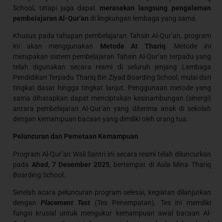
School, tetapi juga dapat
merasakan langsung pengalaman
pembelajaran Al-Qur’an
di lingkungan lembaga yang sama.
Khusus pada tahapan pembelajaran Tahsin Al-Qur’an, program
ini akan menggunakan
Metode At Thariq
. Metode ini
merupakan sistem pembelajaran Tahsin Al-Qur’an terpadu yang
telah digunakan secara resmi di seluruh jenjang Lembaga
Pendidikan Terpadu Thariq Bin Ziyad Boarding School, mulai dari
tingkat dasar hingga tingkat lanjut. Penggunaan metode yang
sama diharapkan dapat menciptakan kesinambungan (sinergi)
antara pembelajaran Al-Qur’an yang diterima anak di sekolah
dengan kemampuan bacaan yang dimiliki oleh orang tua.
Peluncuran dan Pemetaan Kemampuan
Program Al-Qur’an Wali Santri ini secara resmi telah diluncurkan
pada
Ahad, 7 Desember 2025
, bertempat di Aula Mina Thariq
Boarding School.
Setelah acara peluncuran program selesai, kegiatan dilanjutkan
dengan
Placement Test
(Tes Penempatan). Tes ini memiliki
fungsi krusial untuk mengukur kemampuan awal bacaan Al-