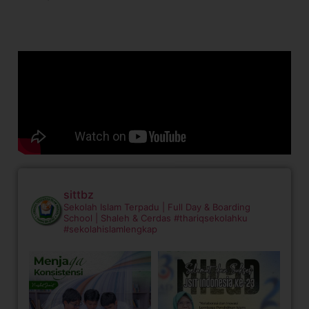
sittbz
Sekolah Islam Terpadu | Full Day & Boarding
School | Shaleh & Cerdas
#thariqsekolahku
#sekolahislamlengkap