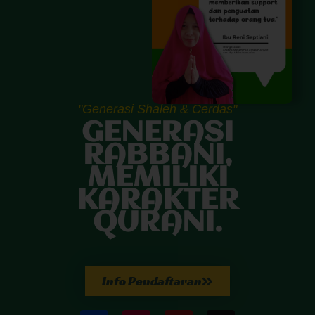
"Generasi Shaleh & Cerdas"
GENERASI
RABBANI,
MEMILIKI
KARAKTER
QURANI.
Info Pendaftaran