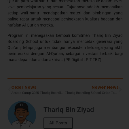
Qur’an para wali santri dan memetakan mereka ke dalam level-
level pembelajaran yang sesuai. Tujuannya adalah memastikan
setiap wali santri mendapatkan materi dan bimbingan yang
paling tepat untuk mencapai peningkatan kualitas bacaan dan
hafalan Al-Qur’an mereka.
Program ini menegaskan kembali komitmen Thariq Bin Ziyad
Boarding School untuk tidak hanya mencetak generasi yang
Qur’ani, tetapi juga membangun ekosistem keluarga yang aktif
berinteraksi dengan Al-Qur’an, sebagai investasi terbaik bagi
masa depan dunia dan akhirat. (PR Digital LPIT TBZ)
Older News
Newer News
Arabic Camp 2025 Thariq Boarding School : Warisi Tsaqafah Ulama Dengan Bahasa Arab dan Akhlak Karimah.
Thariq Boarding School Gelar Tawatur Qur’anic Camp (TQC) 2025 di Puncak Bogor: Optimalisasi Hafalan Qur’an di Akhir Tahun
Thariq Bin Ziyad
All Posts