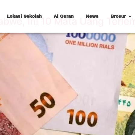
Lokasi Sekolah
Al Quran
News
Brosur
bwe, Ini 10 Mata Uang Terlem