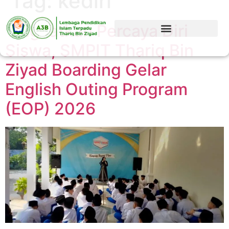
Tag:
kediri
Tingkatkan Percaya Diri
Siswa, SMPIT Thariq Bin
Ziyad Boarding Gelar
English Outing Program
(EOP) 2026