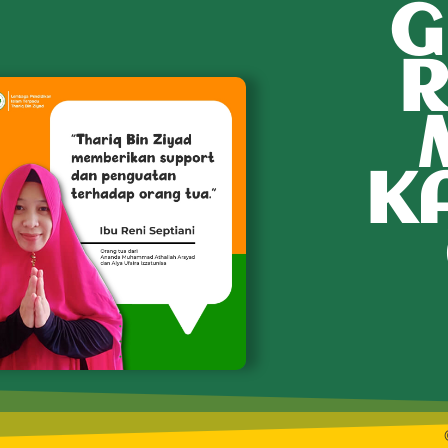
G
R
K