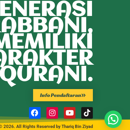
ENERASI
ABBANI,
MEMILIKI
ARAKTER
QURANI.
Info Pendaftaran
© 2026. All Rights Reserved by Thariq Bin Ziyad