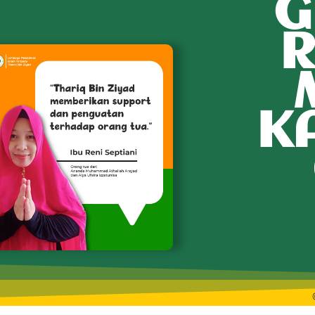
G
R
K