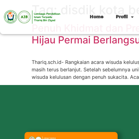
Tag:
disdik kota b
Home
Profil
Penuh Khidmat dan Pr
Hijau Permai Berlangs
Thariq.sch.id- Rangkaian acara wisuda kelulu
masih terus berlanjut. Setelah sebelumnya un
wisuda kelulusan dengan penuh sukacita. Ac