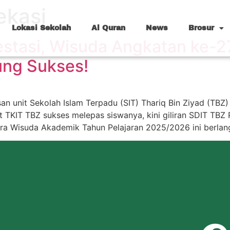
ekasi
Lokasi Sekolah
Al Quran
News
Brosur
estasi, Wisuda Angkatan ke-
ung Sukses!
san unit Sekolah Islam Terpadu (SIT) Thariq Bin Ziyad (TBZ
it TKIT TBZ sukses melepas siswanya, kini giliran SDIT TB
ara Wisuda Akademik Tahun Pelajaran 2025/2026 ini berla