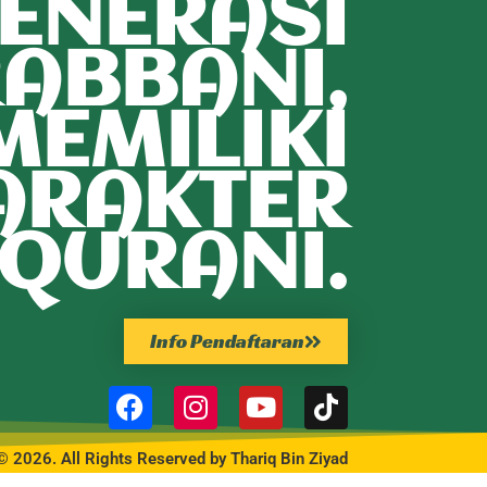
ENERASI
ABBANI,
MEMILIKI
ARAKTER
QURANI.
Info Pendaftaran
© 2026. All Rights Reserved by Thariq Bin Ziyad