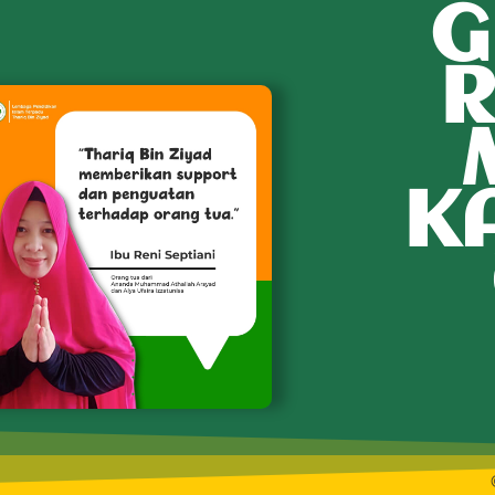
G
R
K