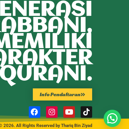
ENERASI
ABBANI,
MEMILIKI
ARAKTER
QURANI.
Info Pendaftaran
© 2026. All Rights Reserved by Thariq Bin Ziyad