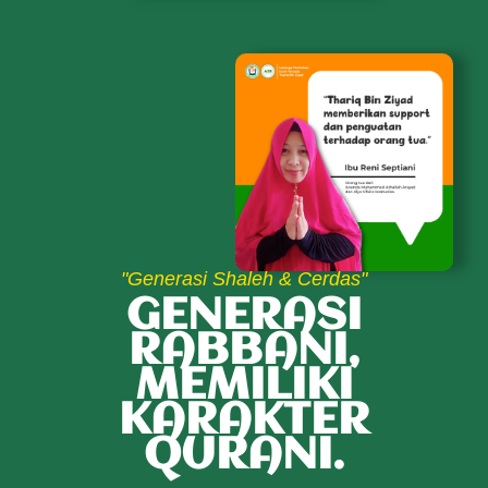
"Generasi Shaleh & Cerdas"
GENERASI
RABBANI,
MEMILIKI
KARAKTER
QURANI.