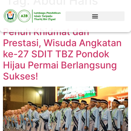
Tag:
Abdul Haris
Bobihoe
Penuh Khidmat dan
Prestasi, Wisuda Angkatan
ke-27 SDIT TBZ Pondok
Hijau Permai Berlangsung
Sukses!