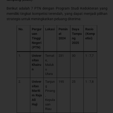
Berikut adalah 7 PTN dengan Program Studi Kedokteran yang
memiliki tingkat kompetisi terendah, yang dapat menjadi pilihan
strategis untuk meningkatkan peluang diterima:
No.
Pergur
Lokasi
Pemin
Daya
Rasio
uan
at
Tampu
(Komp
Tinggi
2024
ng
etisi)
Negeri
2025
(PTN)
1.
Univer
Ternat
231
30
1 : 7,7
sitas
e,
Khairu
Maluk
n
u
Utara
2.
Univer
Tanjun
195
25
1 : 7,8
sitas
g
Mariti
Pinang
m Raja
,
Ali
Kepula
Haji
uan
Riau