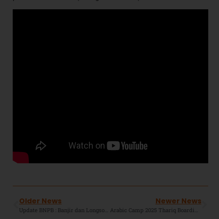
Older News
Newer News
Update BNPB : Banjir dan Longsor Sumatera Renggut 753 Nyawa, 650 Hilang, Jutaan Mengungsi
Arabic Camp 2025 Thariq Boarding School : Warisi Tsaqafah Ulama Dengan Bahasa Arab dan Akhlak Karimah.