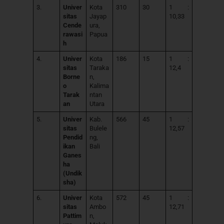
3.
Univer
Kota
310
30
1 :
sitas
Jayap
10,33
Cende
ura,
rawasi
Papua
h
4.
Univer
Kota
186
15
1 :
sitas
Taraka
12,4
Borne
n,
o
Kalima
Tarak
ntan
an
Utara
5.
Univer
Kab.
566
45
1 :
sitas
Bulele
12,57
Pendid
ng,
ikan
Bali
Ganes
ha
(Undik
sha)
6.
Univer
Kota
572
45
1 :
sitas
Ambo
12,71
Pattim
n,