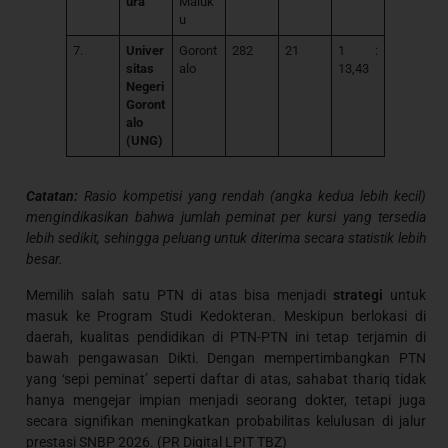
ura
Maluk
u
7.
Univer
Goront
282
21
1 :
sitas
alo
13,43
Negeri
Goront
alo
(UNG)
Catatan:
Rasio kompetisi yang rendah (angka kedua lebih kecil)
mengindikasikan bahwa jumlah peminat per kursi yang tersedia
lebih sedikit, sehingga peluang untuk diterima secara statistik lebih
besar.
Memilih salah satu PTN di atas bisa menjadi
strategi
untuk
masuk ke Program Studi Kedokteran. Meskipun berlokasi di
daerah, kualitas pendidikan di PTN-PTN ini tetap terjamin di
bawah pengawasan Dikti. Dengan mempertimbangkan PTN
yang ‘sepi peminat’ seperti daftar di atas, sahabat thariq tidak
hanya mengejar impian menjadi seorang dokter, tetapi juga
secara signifikan meningkatkan probabilitas kelulusan di jalur
prestasi SNBP 2026. (PR Digital LPIT TBZ)