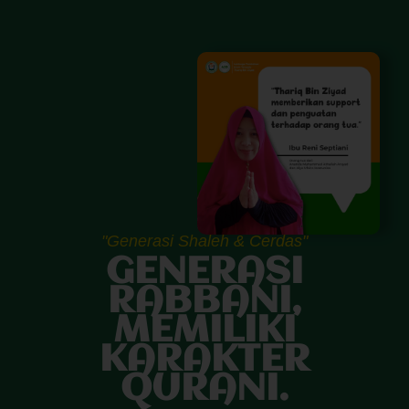
"Generasi Shaleh & Cerdas"
GENERASI
RABBANI,
MEMILIKI
KARAKTER
QURANI.