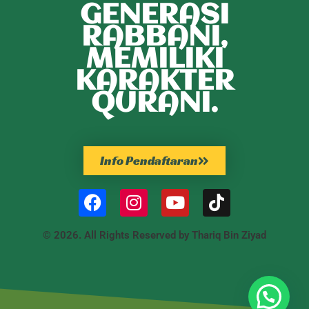
GENERASI
RABBANI,
MEMILIKI
KARAKTER
QURANI.
Info Pendaftaran
© 2026. All Rights Reserved by Thariq Bin Ziyad