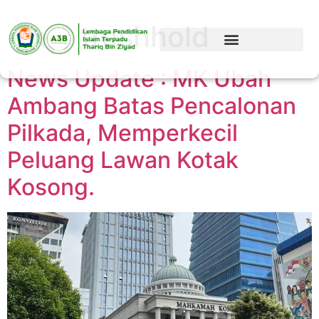
Tag:
treshhold
News Update : MK Ubah
Ambang Batas Pencalonan
Pilkada, Memperkecil
Peluang Lawan Kotak
Kosong.