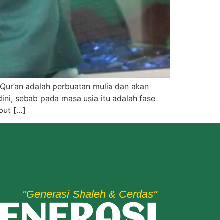
 Qur’an adalah perbuatan mulia dan akan
ini, sebab pada masa usia itu adalah fase
but […]
"Generasi Shaleh & Cerdas"
ENERASI