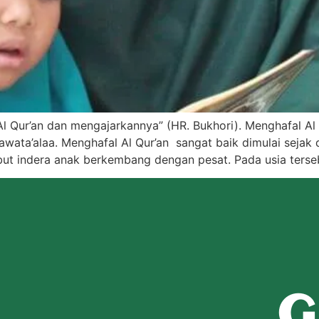
l Qur’an dan mengajarkannya” (HR. Bukhori). Menghafal Al
awata’alaa. Menghafal Al Qur’an sangat baik dimulai sejak d
ut indera anak berkembang dengan pesat. Pada usia terse
G