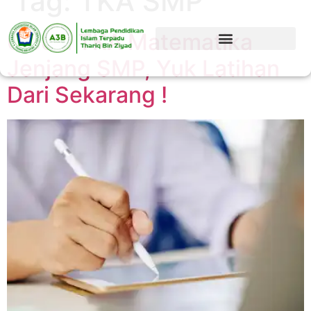
Tag:
TKA SMP
6 Soal TKA Matematika
Jenjang SMP, Yuk Latihan
Dari Sekarang !