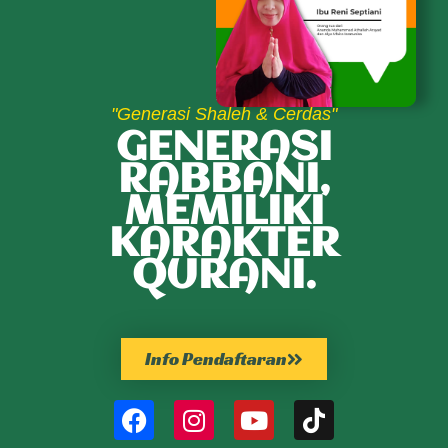
"Generasi Shaleh & Cerdas"
GENERASI
RABBANI,
MEMILIKI
KARAKTER
QURANI.
Info Pendaftaran