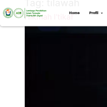
Tag:
tilawah
Home
Profil
Hikmah I’tikaf