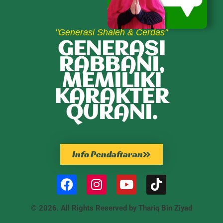
"Generasi Shaleh & Cerdas"
GENERASI
RABBANI,
MEMILIKI
KARAKTER
QURANI.
Info Pendaftaran
© 2026. All Rights Reserved by Thariq Bin Ziyad