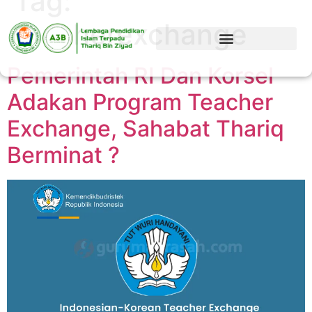
Tag:
teacherexchange
Pemerintah RI Dan Korsel
Adakan Program Teacher
Exchange, Sahabat Thariq
Berminat ?