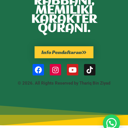
RABBANI,
MEMILIKI
KARAKTER
QURANI.
Info Pendaftaran
© 2026. All Rights Reserved by Thariq Bin Ziyad