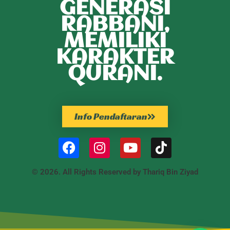
GENERASI
RABBANI,
MEMILIKI
KARAKTER
QURANI.
Info Pendaftaran
© 2026. All Rights Reserved by Thariq Bin Ziyad