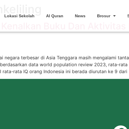
keliling
Lokasi Sekolah
Al Quran
News
Brosur
 : Kenalkan Buku Dan Aktivita
gai negara terbesar di Asia Tenggara masih mengalami tan
dasarkan data world population review 2023, rata-rata In
 rata-rata IQ orang Indonesia ini berada diurutan ke 9 dari