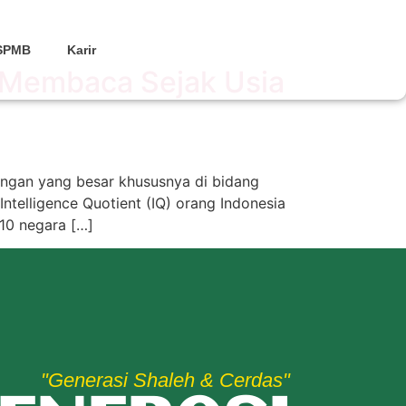
SPMB
Karir
s Membaca Sejak Usia
tangan yang besar khususnya di bidang
telligence Quotient (IQ) orang Indonesia
 10 negara […]
"Generasi Shaleh & Cerdas"