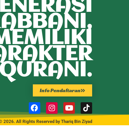
ENERASI
ABBANI,
MEMILIKI
ARAKTER
QURANI.
Info Pendaftaran
© 2026. All Rights Reserved by Thariq Bin Ziyad