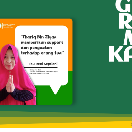
G
R
K