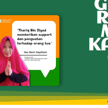
G
R
K