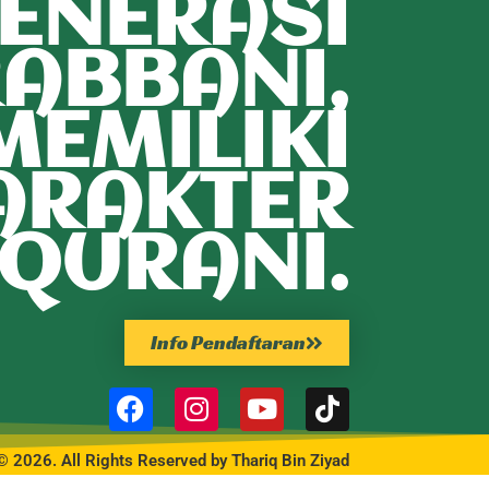
ENERASI
ABBANI,
MEMILIKI
ARAKTER
QURANI.
Info Pendaftaran
© 2026. All Rights Reserved by Thariq Bin Ziyad