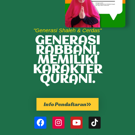
"Generasi Shaleh & Cerdas"
GENERASI
RABBANI,
MEMILIKI
KARAKTER
QURANI.
Info Pendaftaran