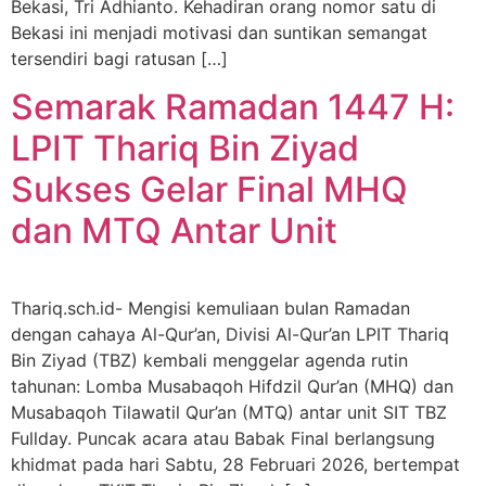
Bekasi, Tri Adhianto. Kehadiran orang nomor satu di
Bekasi ini menjadi motivasi dan suntikan semangat
tersendiri bagi ratusan […]
Semarak Ramadan 1447 H:
LPIT Thariq Bin Ziyad
Sukses Gelar Final MHQ
dan MTQ Antar Unit
Thariq.sch.id- Mengisi kemuliaan bulan Ramadan
dengan cahaya Al-Qur’an, Divisi Al-Qur’an LPIT Thariq
Bin Ziyad (TBZ) kembali menggelar agenda rutin
tahunan: Lomba Musabaqoh Hifdzil Qur’an (MHQ) dan
Musabaqoh Tilawatil Qur’an (MTQ) antar unit SIT TBZ
Fullday. Puncak acara atau Babak Final berlangsung
khidmat pada hari Sabtu, 28 Februari 2026, bertempat