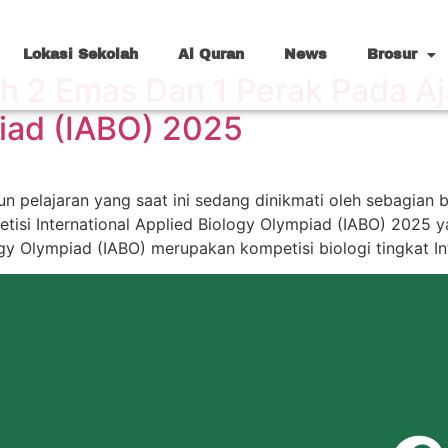
Lokasi Sekolah
Al Quran
News
Brosur
 2 Emas Dan 1 Perak Pada Aja
iad (IABO) 2025
un pelajaran yang saat ini sedang dinikmati oleh sebagian b
etisi International Applied Biology Olympiad (IABO) 2025 
logy Olympiad (IABO) merupakan kompetisi biologi tingkat I