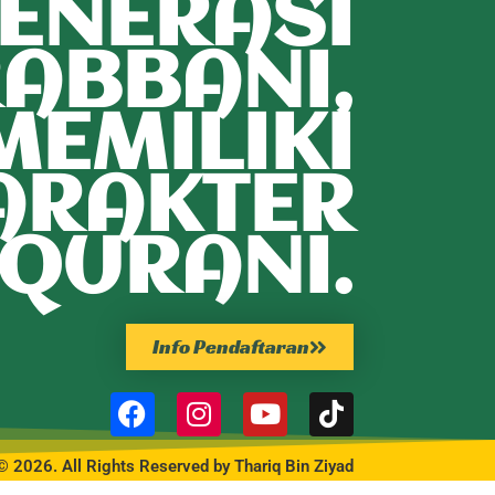
ENERASI
ABBANI,
MEMILIKI
ARAKTER
QURANI.
Info Pendaftaran
© 2026. All Rights Reserved by Thariq Bin Ziyad