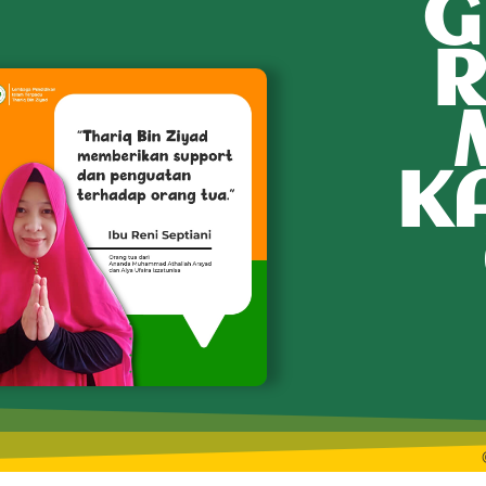
G
R
K