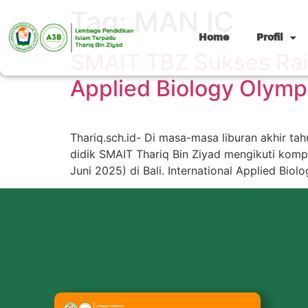
Tag:
MAN IC
Home
Profil
SMAIT TBZ Sukses Raih
Applied Biology Olymp
Thariq.sch.id- Di masa-masa liburan akhir tah
didik SMAIT Thariq Bin Ziyad mengikuti komp
Juni 2025) di Bali. International Applied Bio