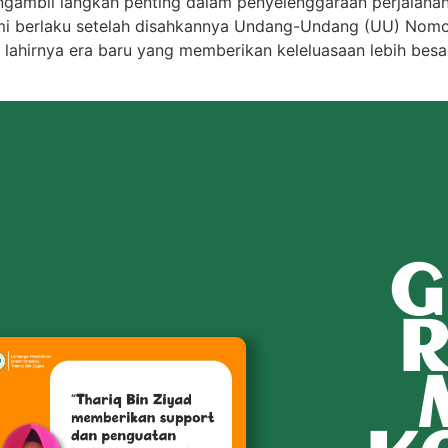
engambil langkah penting dalam penyelenggaraan perjalana
esmi berlaku setelah disahkannya Undang-Undang (UU) Nom
lahirnya era baru yang memberikan keleluasaan lebih besar
G
R