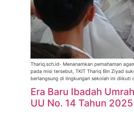
Thariq.sch.id- Menanamkan pemahaman agama 
pada misi tersebut, TKIT Thariq Bin Ziyad su
berlangsung di lingkungan sekolah ini diikuti
Era Baru Ibadah Umrah
UU No. 14 Tahun 2025