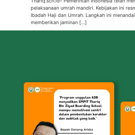
Thariq.sch.id– Pemerintah Indonesia telah m
pelaksanaan umrah mandiri. Kebijakan ini r
Ibadah Haji dan Umrah. Langkah ini menandai 
memberikan jaminan […]