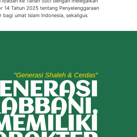
n ibadah ke Tanah Suci dengan melegalkan
or 14 Tahun 2025 tentang Penyelenggaraan
 bagi umat Islam Indonesia, sekaligus
"Generasi Shaleh & Cerdas"
ENERASI
ABBANI,
MEMILIKI