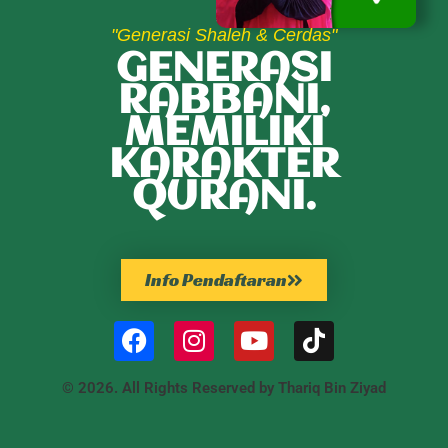
"Generasi Shaleh & Cerdas"
GENERASI
RABBANI,
MEMILIKI
KARAKTER
QURANI.
Info Pendaftaran
© 2026. All Rights Reserved by Thariq Bin Ziyad