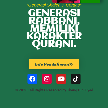
"Generasi Shaleh & Cerdas"
GENERASI
RABBANI,
MEMILIKI
KARAKTER
QURANI.
Info Pendaftaran
© 2026. All Rights Reserved by Thariq Bin Ziyad