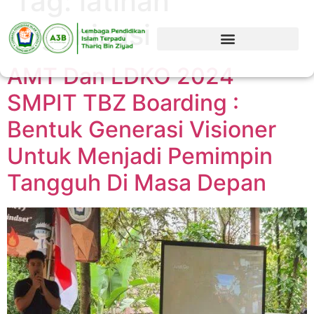
Tag:
latihan
organisasi
AMT Dan LDKO 2024
SMPIT TBZ Boarding :
Bentuk Generasi Visioner
Untuk Menjadi Pemimpin
Tangguh Di Masa Depan