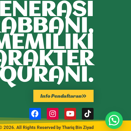
ENERASI
ABBANI,
MEMILIKI
ARAKTER
QURANI.
Info Pendaftaran
© 2026. All Rights Reserved by Thariq Bin Ziyad