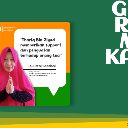
G
R
K