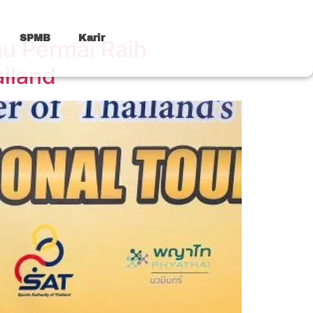
SPMB
Karir
au Permai Raih
iland