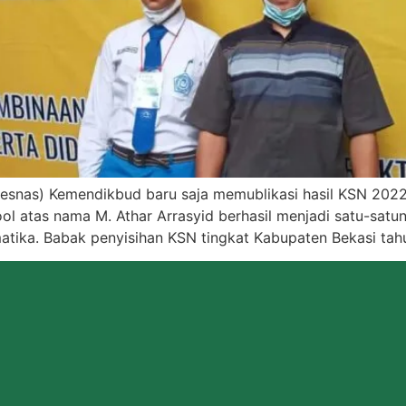
resnas) Kemendikbud baru saja memublikasi hasil KSN 2022 p
ol atas nama M. Athar Arrasyid berhasil menjadi satu-satu
matika. Babak penyisihan KSN tingkat Kabupaten Bekasi ta