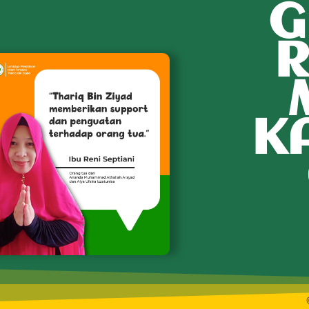
G
R
K