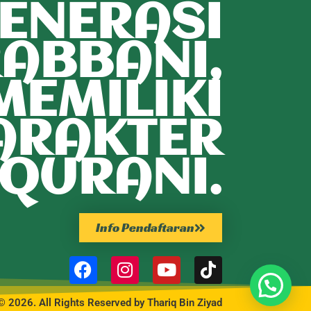
ENERASI
ABBANI,
MEMILIKI
ARAKTER
QURANI.
Info Pendaftaran
© 2026. All Rights Reserved by Thariq Bin Ziyad