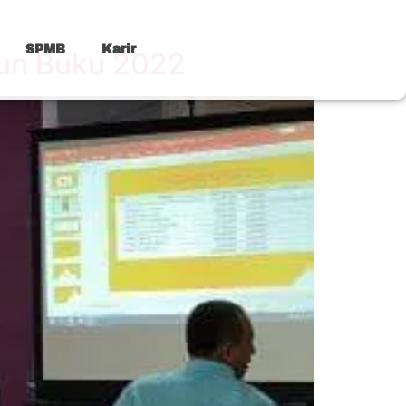
SPMB
Karir
hun Buku 2022