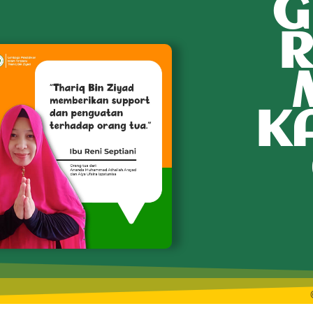
G
R
K