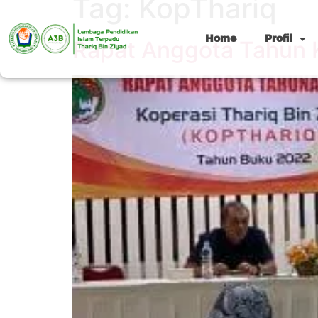
Tag:
KopThariq
Home
Profil
Rapat Anggota Tahun K