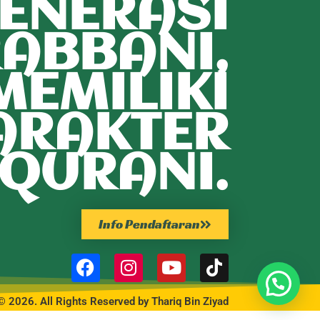
ENERASI
ABBANI,
MEMILIKI
ARAKTER
QURANI.
Info Pendaftaran
© 2026. All Rights Reserved by Thariq Bin Ziyad