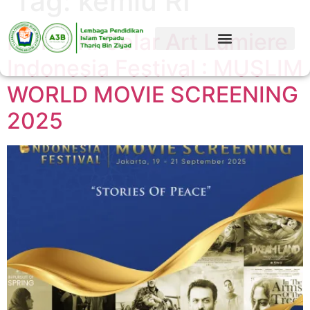
Tag:
kemlu RI
Kemlu RI Gelar Art Lumiere
Indonesia Festival : MUSLIM
WORLD MOVIE SCREENING
2025