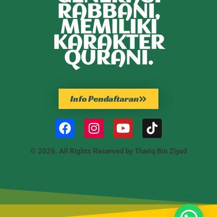
RABBANI,
MEMILIKI
KARAKTER
QURANI.
Info Pendaftaran
© 2026. All Rights Reserved by Thariq Bin Ziyad