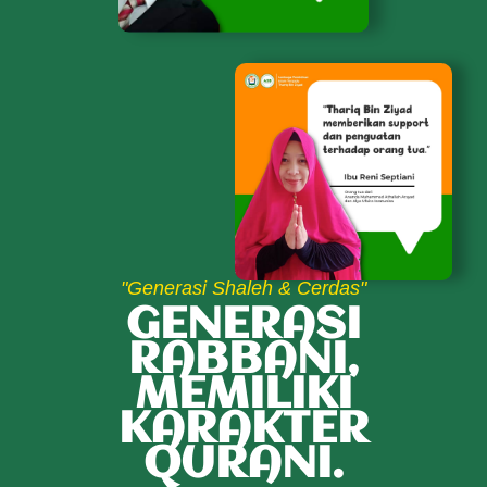
"Generasi Shaleh & Cerdas"
GENERASI
RABBANI,
MEMILIKI
KARAKTER
QURANI.