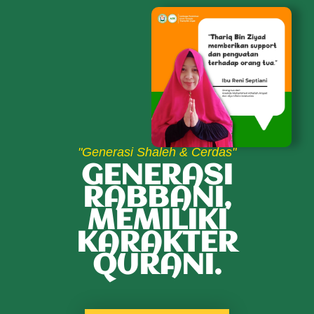
"Generasi Shaleh & Cerdas"
GENERASI
RABBANI,
MEMILIKI
KARAKTER
QURANI.