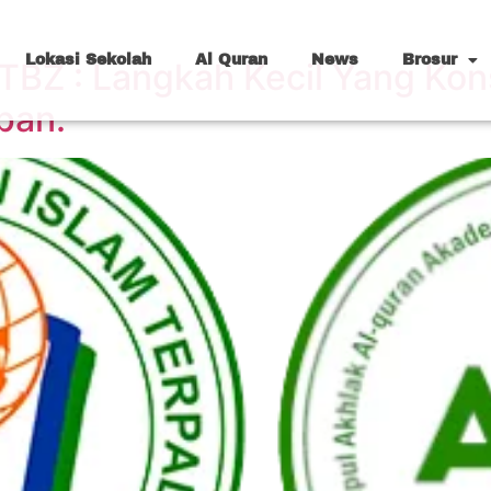
Lokasi Sekolah
Al Quran
News
Brosur
TBZ : Langkah Kecil Yang Kon
pan.