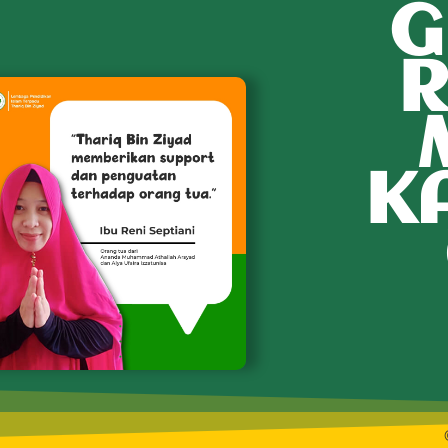
G
R
K