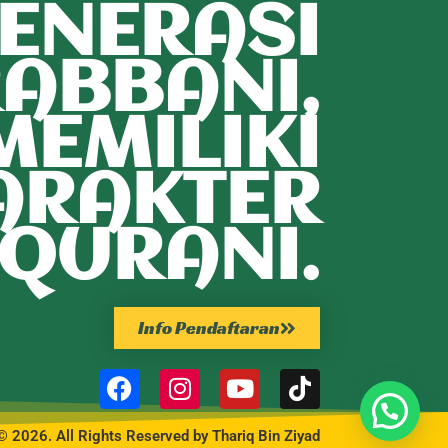
ENERASI
ABBANI,
MEMILIKI
ARAKTER
QURANI.
Info Pendaftaran
© 2026. All Rights Reserved by Thariq Bin Ziyad