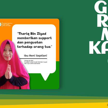
G
R
K