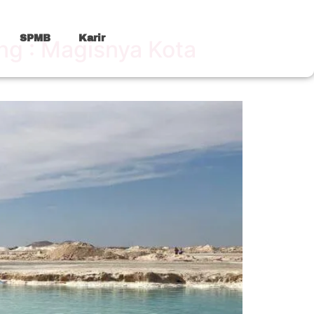
SPMB
Karir
ng : Magisnya Kota