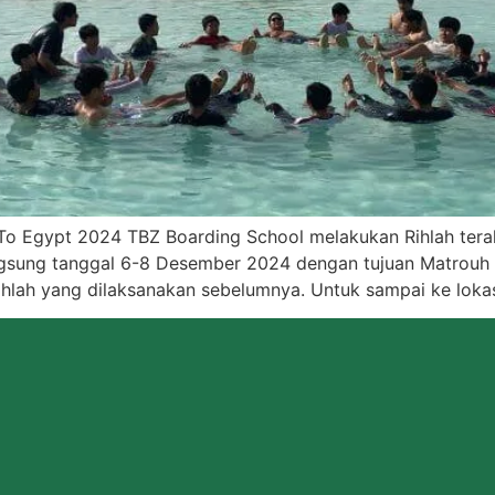
To Egypt 2024 TBZ Boarding School melakukan Rihlah tera
langsung tanggal 6-8 Desember 2024 dengan tujuan Matrouh 
ri rihlah yang dilaksanakan sebelumnya. Untuk sampai ke l