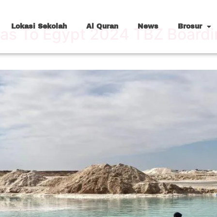
Lokasi Sekolah
Al Quran
News
Brosur
as To Egypt 2024 TBZ Boardi