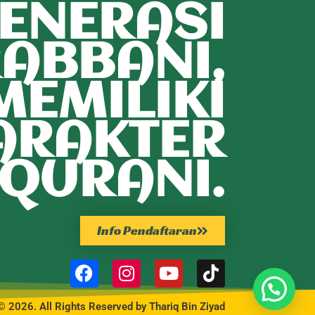
ENERASI
ABBANI,
MEMILIKI
ARAKTER
QURANI.
Info Pendaftaran
© 2026. All Rights Reserved by Thariq Bin Ziyad