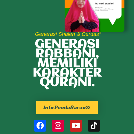
"Generasi Shaleh & Cerdas"
GENERASI
RABBANI,
MEMILIKI
KARAKTER
QURANI.
Info Pendaftaran