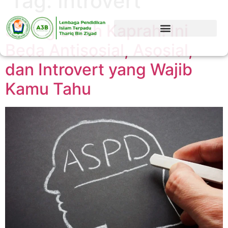
Tag:
Introvert
Sering Salah Kaprah! Ini
Beda Antisosial, Asosial,
dan Introvert yang Wajib
Kamu Tahu