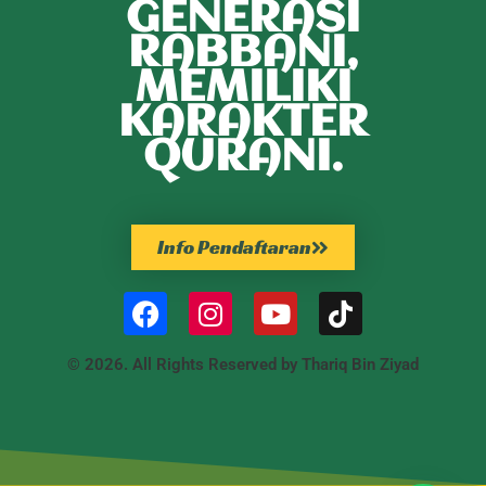
GENERASI
RABBANI,
MEMILIKI
KARAKTER
QURANI.
Info Pendaftaran
© 2026. All Rights Reserved by Thariq Bin Ziyad