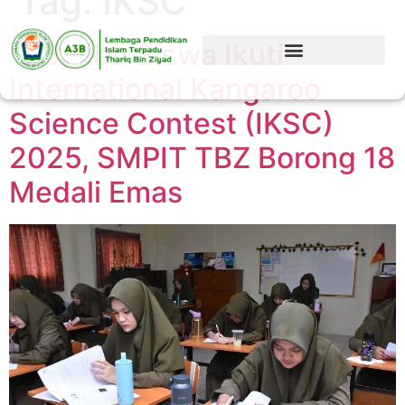
Tag:
IKSC
135 Ribu Siswa Ikuti
International Kangaroo
Science Contest (IKSC)
2025, SMPIT TBZ Borong 18
Medali Emas