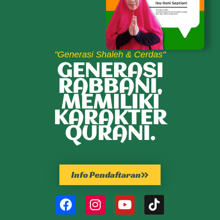
"Generasi Shaleh & Cerdas"
GENERASI
RABBANI,
MEMILIKI
KARAKTER
QURANI.
Info Pendaftaran