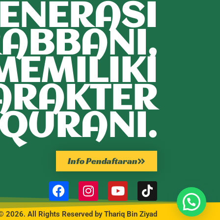
ENERASI
ABBANI,
MEMILIKI
ARAKTER
QURANI.
Info Pendaftaran
© 2026. All Rights Reserved by Thariq Bin Ziyad