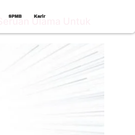
SPMB
Karir
 Seruan Ulama Untuk