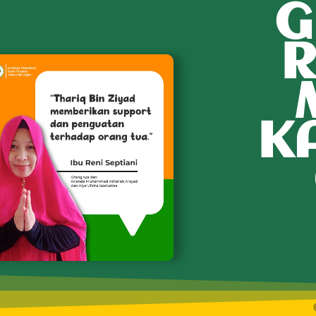
G
R
K