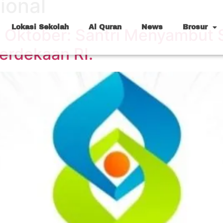
ional
Lokasi Sekolah
Al Quran
News
Brosur
22 Oktober: Santri Menyambut
rdekaan RI.