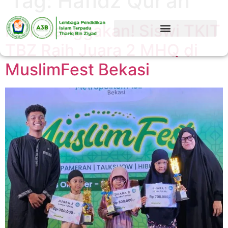
Tag:
Hafidz Qur’an
Membanggakan! Siswi TKIT
TBZ Raih Juara 2 MHQ di
MuslimFest Bekasi