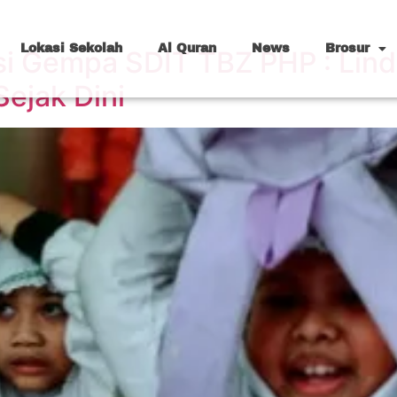
Lokasi Sekolah
Al Quran
News
Brosur
asi Gempa SDIT TBZ PHP : Lind
ejak Dini