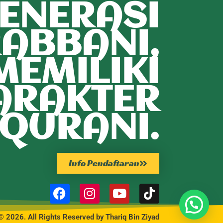
ENERASI
ABBANI,
MEMILIKI
ARAKTER
QURANI.
Info Pendaftaran
© 2026. All Rights Reserved by Thariq Bin Ziyad