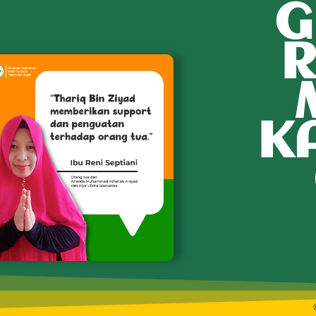
G
R
K