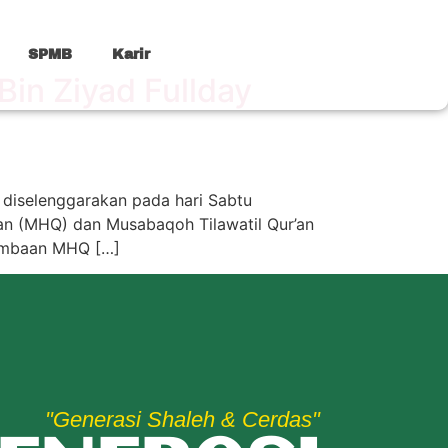
SPMB
Karir
in Ziyad Fullday
 diselenggarakan pada hari Sabtu
an (MHQ) dan Musabaqoh Tilawatil Qur’an
rlombaan MHQ […]
"Generasi Shaleh & Cerdas"