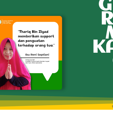
G
R
K