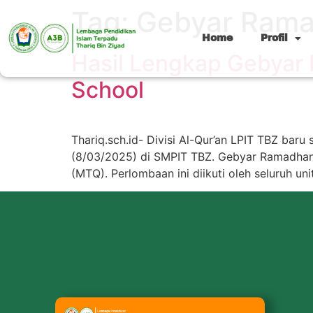
Tag:
Gebyar Ram
Home
Profil
Hasil Lengkap Gebyar 
School
Thariq.sch.id- Divisi Al-Qur’an LPIT TBZ ba
(8/03/2025) di SMPIT TBZ. Gebyar Ramadhan 
(MTQ). Perlombaan ini diikuti oleh seluruh u