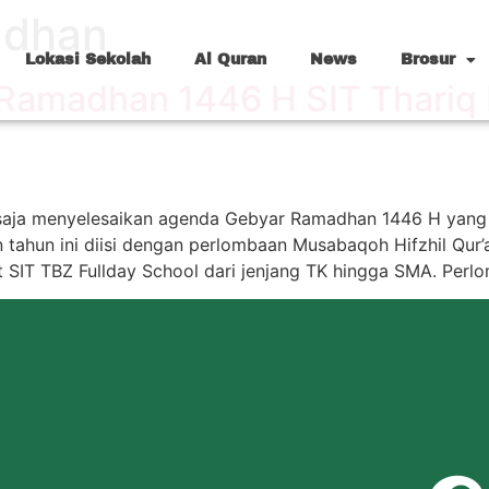
adhan
Lokasi Sekolah
Al Quran
News
Brosur
Ramadhan 1446 H SIT Thariq B
ru saja menyelesaikan agenda Gebyar Ramadhan 1446 H yang
tahun ini diisi dengan perlombaan Musabaqoh Hifzhil Qur’
nit SIT TBZ Fullday School dari jenjang TK hingga SMA. Pe