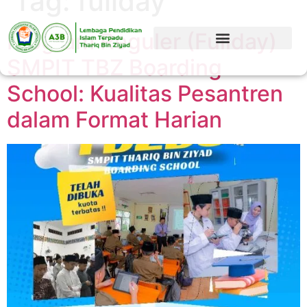
Tag:
fullday
Program Reguler (Fullday)
SMPIT TBZ Boarding
School: Kualitas Pesantren
dalam Format Harian