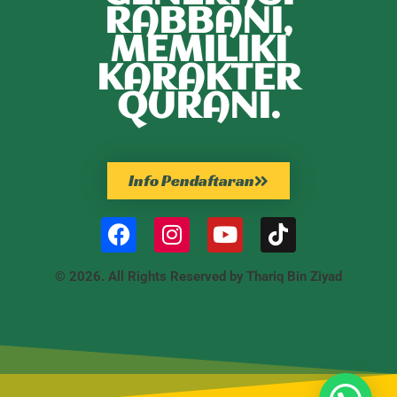
RABBANI,
MEMILIKI
KARAKTER
QURANI.
Info Pendaftaran
© 2026. All Rights Reserved by Thariq Bin Ziyad