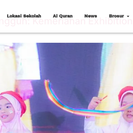
Lokasi Sekolah
Al Quran
News
Brosur
guh: Kemeriahan Exhibition 