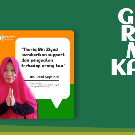
G
R
K