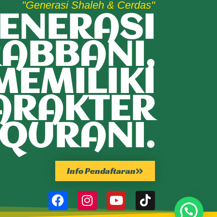
"Generasi Shaleh & Cerdas"
ENERASI
ABBANI,
MEMILIKI
ARAKTER
QURANI.
Info Pendaftaran