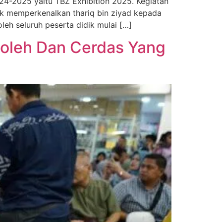
24-2025 yaitu TBZ Exhibition 2025. Kegiatan
tuk memperkenalkan thariq bin ziyad kepada
leh seluruh peserta didik mulai […]
holeh Dan Cerdas Yang