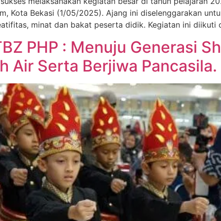
 sukses melaksanakan kegiatan besar di tahun pelajaran 20
om, Kota Bekasi (1/05/2025). Ajang ini diselenggarakan un
itas, minat dan bakat peserta didik. Kegiatan ini diikuti o
TBZ PHP : Menuju Generasi S
Air Serta Berjiwa Pancasila.