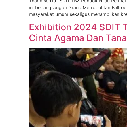
Thariq.sch.id- SDIT TBZ Pondok Hijau Permai
ini berlangsung di Grand Metropolitan Ballro
masyarakat umum sekaligus menampilkan kreatif
Exhibition 2024 SDIT 
Cinta Agama Dan Tanah 