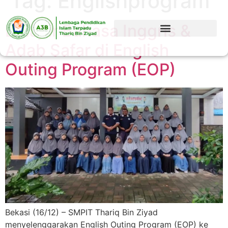
Tag:
Englishprogram
Belajar Bahasa Inggris &
Adab Safar di English
Outing Program (EOP)
Bekasi (16/12) – SMPIT Thariq Bin Ziyad
menyelenggarakan English Outing Program (EOP) ke