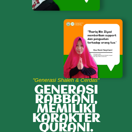
"Generasi Shaleh & Cerdas"
GENERASI
RABBANI,
MEMILIKI
KARAKTER
QURANI.