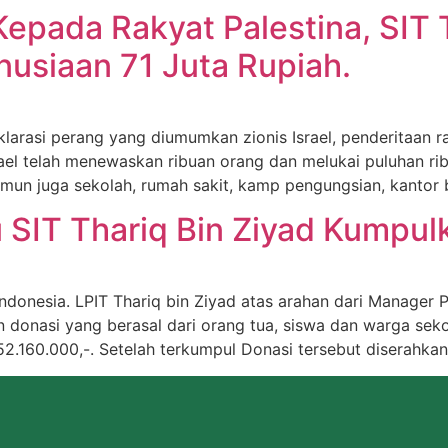
Kepada Rakyat Palestina, SIT
usiaan 71 Juta Rupiah.
klarasi perang yang diumumkan zionis Israel, penderitaan 
ael telah menewaskan ribuan orang dan melukai puluhan ri
un juga sekolah, rumah sakit, kamp pengungsian, kantor be
SIT Thariq Bin Ziyad Kumpul
onesia. LPIT Thariq bin Ziyad atas arahan dari Manager P
onasi yang berasal dari orang tua, siswa dan warga sekola
 52.160.000,-. Setelah terkumpul Donasi tersebut diserahk