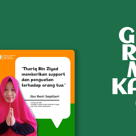
G
R
K