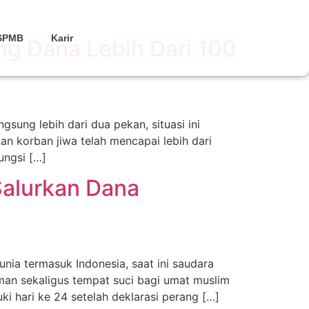
SPMB
Karir
ang Dana Lebih Dari 100
ung lebih dari dua pekan, situasi ini
an korban jiwa telah mencapai lebih dari
ungsi […]
Salurkan Dana
nia termasuk Indonesia, saat ini saudara
an sekaligus tempat suci bagi umat muslim
i hari ke 24 setelah deklarasi perang […]