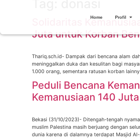
Tag:
donasi
Home
Profil
Solidaritas Kemanusiaa
Juta untuk Korban Be
Thariq.sch.id- Dampak dari bencana alam dahs
meninggalkan duka dan kesulitan bagi masyar
1.000 orang, sementara ratusan korban lainnya
Peduli Bencana Kemanu
Kemanusiaan 140 Juta
Bekasi (31/10/2023)- Ditengah-tengah nyaman
muslim Palestina masih berjuang dengan sel
dunia karena di dalamnya terdapat Masjid Al