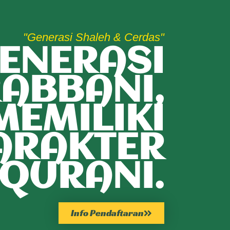
"Generasi Shaleh & Cerdas"
ENERASI
ABBANI,
MEMILIKI
ARAKTER
QURANI.
Info Pendaftaran