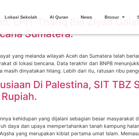
Lokasi Sekolah
Al Quran
News
Brosur
n: LPIT Thariq Bin Ziyad Gal
ncana Sumatera.
yat yang melanda wilayah Aceh dan Sumatera telah berlangs
akat di lokasi bencana. Data terakhir dari BNPB menunjukk
 masih dinyatakan hilang. Lebih dari itu, ratusan ribu peng
siaan Di Palestina, SIT TBZ 
 Rupiah.
nya kehidupan yang dijalani sebagian besar masyarakat du
uruh daya dan upaya mempertahankan tanah kampung halam
-Aqsha yang merupakan kiblat pertama umat Islam. Memasuk